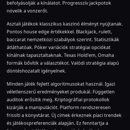
befolyásolják a kínálatot. Progresszív jackpotok
növelik a vonzerőt.
Asztali játékok klasszikus kaszinó élményt nyújtanak.
Pontos house edge értékekkel. Blackjack, rulett,
baccarat nemzetközi szabályok szerint. Statisztikák
átláthatóak. Póker variációk stratégiai opciókat
kínálnak tapasztaltaknak. Texas Hold'em, Omaha
formák bővítik a választékot. Valódi stratégia alapú
döntéshozatalt igényelnek.
Minden játék fejlett algoritmusokat használ. Igazi
véletlenszerű eredményeket produkál. Független
auditok erősítik meg. Kriptográfiai protokollok
kizárják a manipulációt. Platform rendszeresen
frissíti a könyvtárat. Új címek érkeznek piaci trendek
és játékospreferenciák alapján. Ez fenntartja a