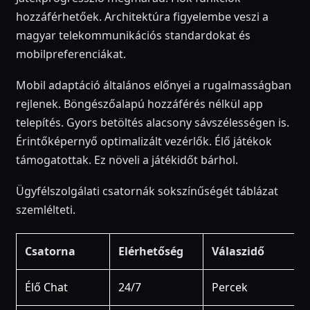
hozzáférhetőek. Architektúra figyelembe veszi a
magyar telekommunikációs standardokat és
mobilpreferenciákat.
Mobil adaptáció általános előnyei a rugalmasságban
rejlenek. Böngészőalapú hozzáférés nélkül app
telepítés. Gyors betöltés alacsony sávszélességen is.
Érintőképernyő optimalizált vezérlők. Élő játékok
támogatottak. Ez növeli a játékidőt bárhol.
Ügyfélszolgálati csatornák sokszínűségét táblázat
szemlélteti.
Csatorna
Elérhetőség
Válaszidő
Élő Chat
24/7
Percek