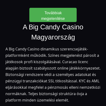
Továbbiak
megjelenítése
A Big Candy Casino
Magyarország
A Big Candy Casino dinamikus szerencsejáték-
platformként működik. Színes megjelenést párosít a
játékosok profi kiszolgálásával. Curacao licenc
alapján biztosít szabályozott online játékkörnyezetet.
Biztonsági rendszere védi a személyes adatokat és
pénzügyi tranzakciókat SSL titkosítással. KYC és AML
eljárásokkal megfelel a pénzmosás elleni nemzetközi
normáknak. Teljes biztonsági struktúra óvja a
platform minden üzemelési elemét.