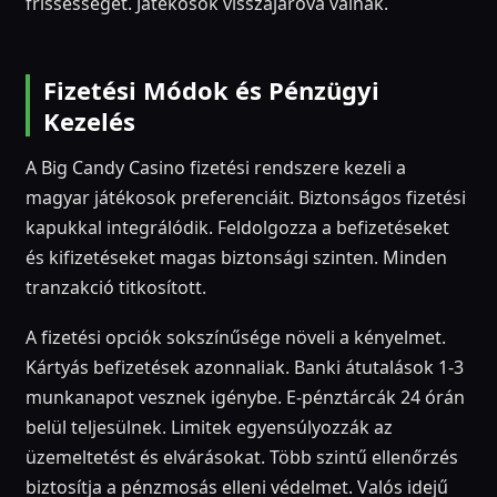
frissességet. Játékosok visszajáróvá válnak.
Fizetési Módok és Pénzügyi
Kezelés
A Big Candy Casino fizetési rendszere kezeli a
magyar játékosok preferenciáit. Biztonságos fizetési
kapukkal integrálódik. Feldolgozza a befizetéseket
és kifizetéseket magas biztonsági szinten. Minden
tranzakció titkosított.
A fizetési opciók sokszínűsége növeli a kényelmet.
Kártyás befizetések azonnaliak. Banki átutalások 1-3
munkanapot vesznek igénybe. E-pénztárcák 24 órán
belül teljesülnek. Limitek egyensúlyozzák az
üzemeltetést és elvárásokat. Több szintű ellenőrzés
biztosítja a pénzmosás elleni védelmet. Valós idejű