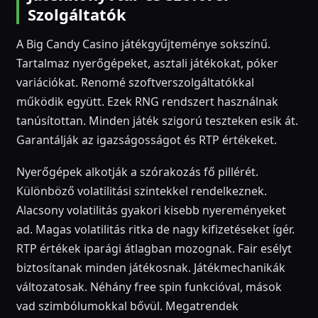
Szolgáltatók
A Big Candy Casino játékgyűjteménye sokszínű.
Tartalmaz nyerőgépeket, asztali játékokat, póker
variációkat. Renomé szoftverszolgáltatókkal
működik együtt. Ezek RNG rendszert használnak
tanúsítottan. Minden játék szigorú teszteken esik át.
Garantálják az igazságosságot és RTP értékeket.
Nyerőgépek alkotják a szórakozás fő pillérét.
Különböző volatilitási szintekkel rendelkeznek.
Alacsony volatilitás gyakori kisebb nyereményeket
ad. Magas volatilitás ritka de nagy kifizetéseket ígér.
RTP értékek iparági átlagban mozognak. Fair esélyt
biztosítanak minden játékosnak. Játékmechanikák
változatosak. Néhány free spin funkcióval, mások
vad szimbólumokkal bővül. Megatrendek