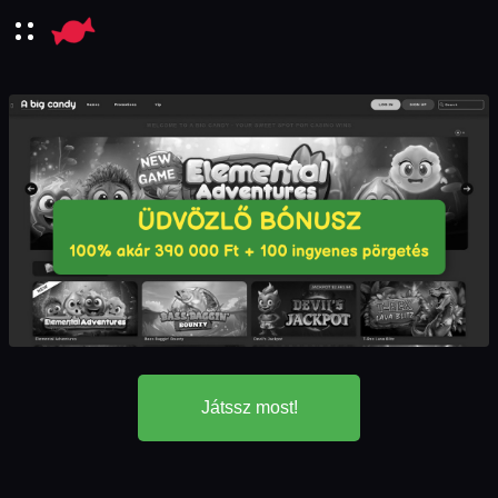
Játssz most!