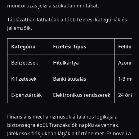
monitorozás jelzi a szokatlan mintákat.
Táblázatban láthatóak a főbb fizetési kategóriák és
jellemzőik.
Kategória
Fizetési Típus
Feldolgo
Befizetések
Hitelkártya
Azonnali
Kifizetések
Banki átutalás
1-3 mun
E-pénztárcák
Elektronikus rendszerek
24 órán 
Finansiális mechanizmusok általános logikája a
biztonságra épül. Tranzakciók naplózva vannak.
Játékosok fiókjukban látják a történelmet. Ez növeli a