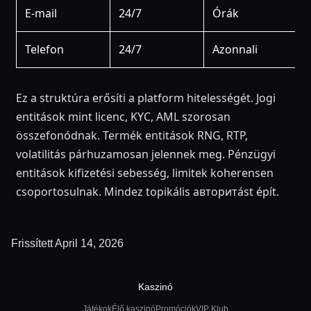
E-mail
24/7
Órák
Telefon
24/7
Azonnali
Ez a struktúra erősíti a platform hitelességét. Jogi
entitások mint licenc, KYC, AML szorosan
összefonódnak. Termék entitások RNG, RTP,
volatilitás párhuzamosan jelennek meg. Pénzügyi
entitások kifizetési sebesség, limitek koherensen
csoportosulnak. Mindez topikális авторитást épít.
Frissített April 14, 2026
Kaszinó
Játékok
Élő kaszinó
Promóciók
VIP Klub